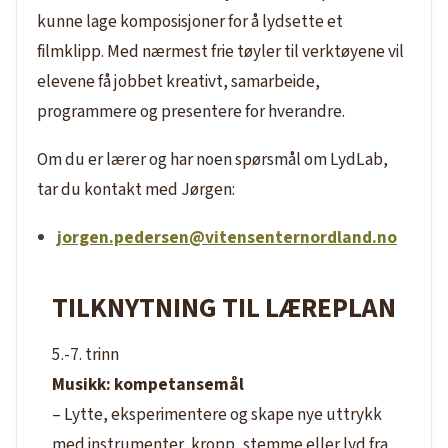
kunne lage komposisjoner for å lydsette et
filmklipp. Med nærmest frie tøyler til verktøyene vil
elevene få jobbet kreativt, samarbeide,
programmere og presentere for hverandre.
Om du er lærer og har noen spørsmål om LydLab,
tar du kontakt med Jørgen:
jorgen.pedersen@vitensenternordland.no
TILKNYTNING TIL LÆREPLAN
5.-7. trinn
Musikk: kompetansemål
– Lytte, eksperimentere og skape nye uttrykk
med instrumenter, kropp, stemme eller lyd fra