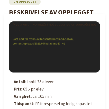
OM OPPLEGGET
BESKRIVELSE AV OPPLEGGET
Videoavspiller
Media error: Format(s) not supported or source(s) not
found
Last ned fil: https://vitensenternordland.no/wp-
content/uploads/2023/04/lydlab.mp4?_=1
Antall:
Inntil 25 elever
Pris:
65,- pr. elev
Varighet:
ca. 105 min.
Tidspunkt:
På forespørsel og ledig kapasitet