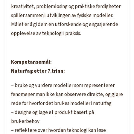
kreativitet, problemløsing og praktiske ferdigheter
spiller sammen i utviklingen av fysiske modeller.
Målet er å gi dem en utforskende og engasjerende
opplevelse av teknologi i praksis.
Kompetansemål:
Naturfag etter 7.trinn:
– bruke
og
vurdere
modeller som representerer
fenomener man ikke kan observere direkte, og
gjøre
rede for
hvorfor det brukes modeller i naturfag
–
designe og lage et produkt basert på
brukerbehov
– reflektere
over hvordan teknologi kan løse