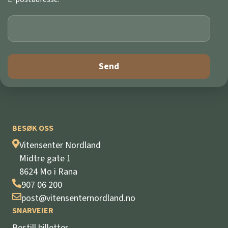
BESØK OSS
Vitensenter Nordland
Midtre gate 1
8624 Mo i Rana
907 06 200
post@vitensenternordland.no
SNARVEIER
Bestill billetter