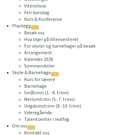
Vitenshow
Feir bursdag
Kurs & Konferanse
Planlegg
Besøk oss
Hva skjer på Vitensenteret
For skoler og barnehager på besøk
Arrangement
Kalender 2026
Sommerskoler
Skole & Barnehage
Kurs for lærere
Barnehage
Småtrinn (1. -4. trinn)
Mellomtrinn (5.-7. trinn)
Ungdomstrinn (8.-10. trinn)
Videregående
Talentsenter i realfag
Om oss
Kontakt oss