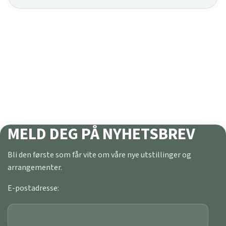
MELD DEG PÅ NYHETSBREV
Bli den første som får vite om våre nye utstillinger og
arrangementer.
E-postadresse: