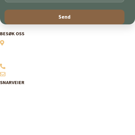
BESØK OSS
Vitensenter Nordland
Midtre gate 1
8624 Mo i Rana
907 06 200
post@vitensenternordland.no
SNARVEIER
Bestill billetter
Program
Utstillinger
Sommerskoler