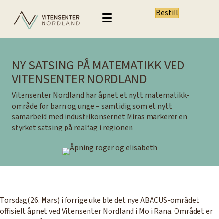
Bestill
NY SATSING PÅ MATEMATIKK VED
VITENSENTER NORDLAND
Vitensenter Nordland har åpnet et nytt matematikk-
område for barn og unge – samtidig som et nytt
samarbeid med industrikonsernet Miras markerer en
styrket satsing på realfag i regionen
Torsdag(26. Mars) i forrige uke ble det nye ABACUS-området
offisielt åpnet ved Vitensenter Nordland i Mo i Rana. Området er