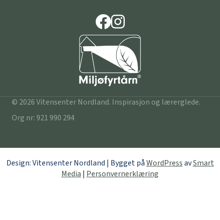
© 2026 Vitensenter Nordland. Inspirasjon og lærerglede.
Org nr: 921 990 294
Design: Vitensenter Nordland | Bygget på
WordPress
av
Smart
Media
|
Personvernerklæring