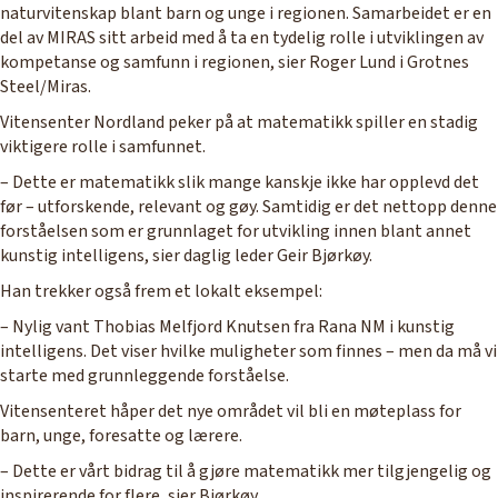
naturvitenskap blant barn og unge i regionen. Samarbeidet er en
del av MIRAS sitt arbeid med å ta en tydelig rolle i utviklingen av
kompetanse og samfunn i regionen, sier Roger Lund i Grotnes
Steel/Miras.
Vitensenter Nordland peker på at matematikk spiller en stadig
viktigere rolle i samfunnet.
– Dette er matematikk slik mange kanskje ikke har opplevd det
før – utforskende, relevant og gøy. Samtidig er det nettopp denne
forståelsen som er grunnlaget for utvikling innen blant annet
kunstig intelligens, sier daglig leder Geir Bjørkøy.
Han trekker også frem et lokalt eksempel:
– Nylig vant Thobias Melfjord Knutsen fra Rana NM i kunstig
intelligens. Det viser hvilke muligheter som finnes – men da må vi
starte med grunnleggende forståelse.
Vitensenteret håper det nye området vil bli en møteplass for
barn, unge, foresatte og lærere.
– Dette er vårt bidrag til å gjøre matematikk mer tilgjengelig og
inspirerende for flere, sier Bjørkøy.