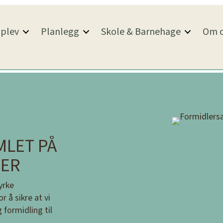
plev
Planlegg
Skole & Barnehage
Om o
MLET PÅ
GER
yrke
 å sikre at vi
 formidling til