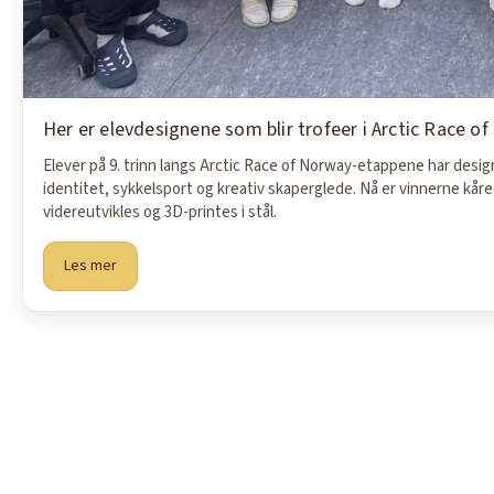
Her er elevdesignene som blir trofeer i Arctic Race o
Elever på 9. trinn langs Arctic Race of Norway-etappene har design
identitet, sykkelsport og kreativ skaperglede. Nå er vinnerne kåre
videreutvikles og 3D-printes i stål.
Les mer