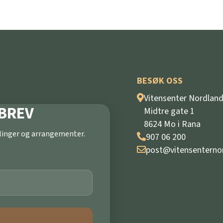
BESØK OSS
Vitensenter Nordlan
BREV
Midtre gate 1
8624 Mo i Rana
illinger og arrangementer.
907 06 200
post@vitensenterno