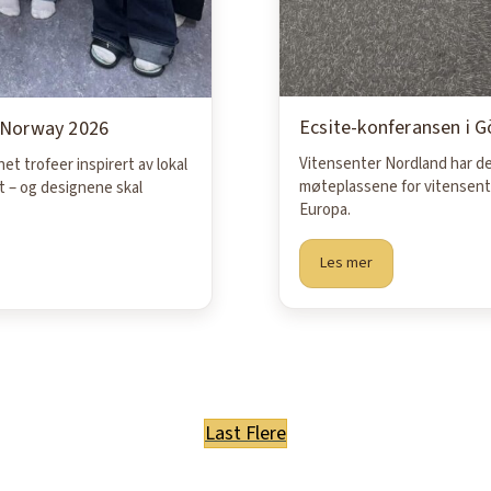
Ecsite-konferansen i 
f Norway 2026
Vitensenter Nordland har de
et trofeer inspirert av lokal
møteplassene for vitensentr
t – og designene skal
Europa.
Les mer
Last Flere