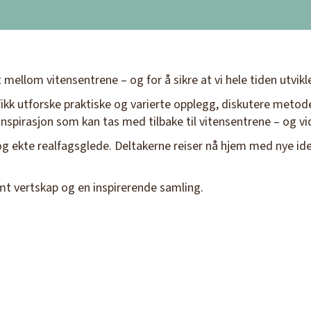
mellom vitensentrene – og for å sikre at vi hele tiden utvikle
fikk utforske praktiske og varierte opplegg, diskutere metod
nspirasjon som kan tas med tilbake til vitensentrene – og vide
 ekte realfagsglede. Deltakerne reiser nå hjem med nye ideer
t vertskap og en inspirerende samling.