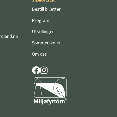
SNARVEIER
d
Bestill billetter
Program
Utstillinger
rdland.no
Sommerskoler
Om oss