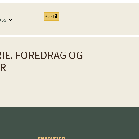
Bestill
ss
RIE. FOREDRAG OG
ER