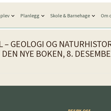
plev
Planlegg
Skole & Barnehage
Om o
L – GEOLOGI OG NATURHISTO
 DEN NYE BOKEN, 8. DESEMB