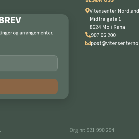
BESØK OSS
Vitensenter Nordlan
BREV
Midtre gate 1
8624 Mo i Rana
illinger og arrangementer.
907 06 200
post@vitensenterno
.
Org nr: 921 990 294