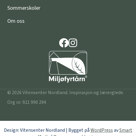
Sommerskoler
Om oss
© 2026 Vitensenter Nordland. Inspirasjon og lærerglede.
Org nr: 921 990 294
Design: Vitensenter Nordland | Bygget på
WordPress
av
Smart