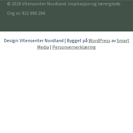
© 2026 Vitensenter Nordland. Inspirasjon og lærerglede.
Org nr: 921 990 294
Design: Vitensenter Nordland | Bygget på
WordPress
av
Smart
Media
|
Personvernerklæring