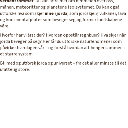
verdensrommet
. Du kan lære mer om himmelen over oss,
månen, meteoritter og planetene i solsystemet. Du kan også
utforske hva som skjer
inne i jorda
, som jordskjelv, vulkaner, lava
og kontinentalplater som beveger seg og former landskapene
våre.
Hvorfor har vi årstider? Hvordan oppstår regnbuer? Hva skjer når
jorda beveger på seg? Her får du utforske naturfenomener som
påvirker hverdagen vår – og forstå hvordan alt henger sammen i
et større system.
Bli med og utforsk jorda og universet – fra det aller minste til det
ufattelig store.