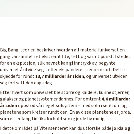
Big Bang-teorien beskriver hvordan all materie i universet en
gang var samlet i et ekstremt lite, tett og varmt punkt. I stedet
for en eksplosjon, slik navnet kan gi inntrykk av, begynte
universet å utvide seg – eller ekspandere – i enorm fart. Dette
skjedde for rundt
13,7 milliarder år siden
, og universet utvider
seg fortsatt den dag i dag.
Etter hvert som universet ble større og kaldere, kunne stjerner,
galakser og planetsystemer dannes. For omtrent
4,6 milliarder
år siden
oppstod vårt eget solsystem – med sola i sentrum og
planetene som kretser rundt den. En av disse planetene er jorda,
som etter lang tid fikk forhold som gjorde liv mulig.
I dette området på Vitensenteret kan du utforske både
jorda og