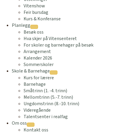
Vitenshow
Feir bursdag
Kurs & Konferanse
Planlegg
Besøk oss
Hva skjer på Vitensenteret
For skoler og barnehager på besøk
Arrangement
Kalender 2026
Sommerskoler
Skole & Barnehage
Kurs for lærere
Barnehage
Småtrinn (1. -4. trinn)
Mellomtrinn (5.-7. trinn)
Ungdomstrinn (8.-10. trinn)
Videregående
Talentsenter i realfag
Om oss
Kontakt oss