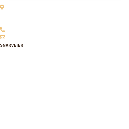
Vitensenter Nordland
Midtre gate 1
8624 Mo i Rana
907 06 200
post@vitensenternordland.no
SNARVEIER
Bestill billetter
Program
Utstillinger
Sommerskoler
Om oss