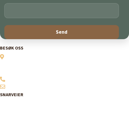
BESØK OSS
Vitensenter Nordland
Midtre gate 1
8624 Mo i Rana
907 06 200
post@vitensenternordland.no
SNARVEIER
Bestill billetter
Program