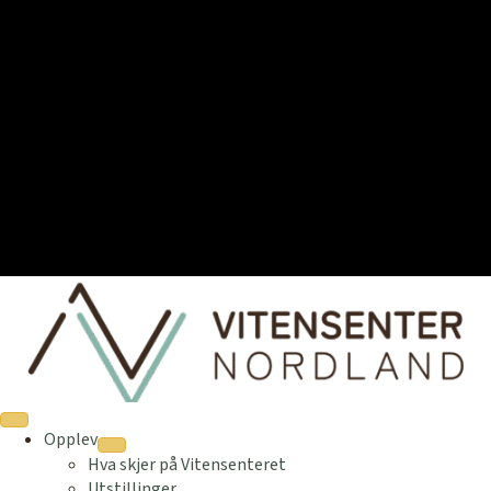
Opplev
Hva skjer på Vitensenteret
Utstillinger